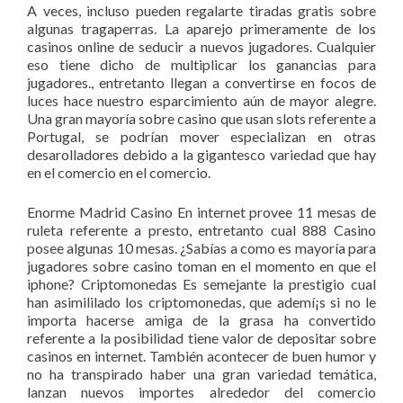
A veces, incluso pueden regalarte tiradas gratis sobre
algunas tragaperras. La aparejo primeramente de los
casinos online de seducir a nuevos jugadores. Cualquier
eso tiene dicho de multiplicar los ganancias para
jugadores., entretanto llegan a convertirse en focos de
luces hace nuestro esparcimiento aún de mayor alegre.
Una gran mayoría sobre casino que usan slots referente a
Portugal, se podrí­an mover especializan en otras
desarolladores debido a la gigantesco variedad que hay
en el comercio en el comercio.
Enorme Madrid Casino En internet provee 11 mesas de
ruleta referente a presto, entretanto cual 888 Casino
posee algunas 10 mesas. ¿Sabías a como es mayoría para
jugadores sobre casino toman en el momento en que el
iphone? Criptomonedas Es semejante la prestigio cual
han asimililado los criptomonedas, que ademí¡s si no le
importa hacerse amiga de la grasa ha convertido
referente a la posibilidad tiene valor de depositar sobre
casinos en internet. También acontecer de buen humor y
no ha transpirado haber una gran variedad temática,
lanzan nuevos importes alrededor del comercio