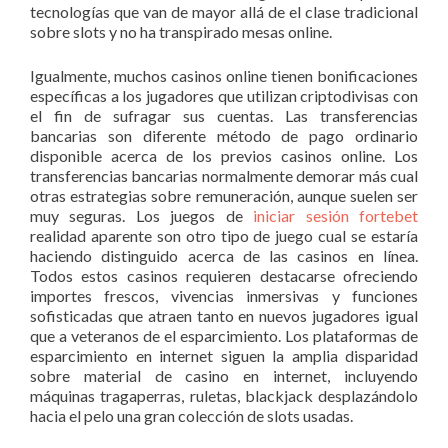
tecnologías que van de mayor allá de el clase tradicional
sobre slots y no ha transpirado mesas online.
Igualmente, muchos casinos online tienen bonificaciones
específicas a los jugadores que utilizan criptodivisas con
el fin de sufragar sus cuentas. Las transferencias
bancarias son diferente método de pago ordinario
disponible acerca de los previos casinos online. Los
transferencias bancarias normalmente demorar más cual
otras estrategias sobre remuneración, aunque suelen ser
muy seguras. Los juegos de
iniciar sesión fortebet
realidad aparente son otro tipo de juego cual se estaría
haciendo distinguido acerca de las casinos en línea.
Todos estos casinos requieren destacarse ofreciendo
importes frescos, vivencias inmersivas y funciones
sofisticadas que atraen tanto en nuevos jugadores igual
que a veteranos de el esparcimiento. Los plataformas de
esparcimiento en internet siguen la amplia disparidad
sobre material de casino en internet, incluyendo
máquinas tragaperras, ruletas, blackjack desplazándolo
hacia el pelo una gran colección de slots usadas.