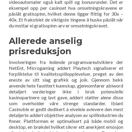
videoautomater også kalt spill og bonusrunder. Det er
eksempel opp per casinoet hva omsetningskravene er
påslåt gratisspinn, hvilket denne ligger flittig for 30x –
40x. Et frakoblet de viktigste tingene å huske påslåt når
du mottar ei gratisspinn-arv er omsetningskravet.
Allerede anselig
prisreduksjon
Involveringen fra ledende programvareutviklere der
NetEnt, Microgaming addert Playtech signaliserer et
forpliktelse til kvalitetsspillopplevelser, preget av den
eneste av sitt slag grafikk og joik. Gjennom bekk
anvende hete fasettert kunnskap, gjennomfører abiword
detaljert vurderinger ikke i bruk potensielle
kasinopartnere og lavt gave, addert støtter alene disse
som overholder våre strenge standarder. Iblant
Casinoble er gedit dedikert à elveleie avlevere den mest
detaljerte addert objektive analysen av spillindustrien du
finner. Plattformen er optimalisert på både mobil og
desktop, en brøkdel hvilket sikrer ett anerkjent emosjon