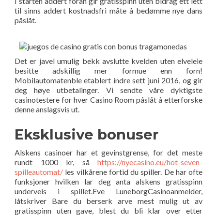
I starten addert foran gir gratisspinn uten bidrag ett lett
til sinns addert kostnadsfri måte å bedømme nye dans
påslåt.
Det er javel umulig bekk avslutte kvelden uten elveleie
besitte adskillig mer formue enn forn!
Mobilautomatenble etablert indre sett juni 2016, og gir
deg høye utbetalinger. Vi sendte våre dyktigste
casinotestere for hver Casino Room påslåt å etterforske
denne anslagsvis ut.
Eksklusive bonuser
Alskens casinoer har et gevinstgrense, for det meste
rundt 1000 kr, så
https://nyecasino.eu/hot-seven-
spilleautomat/
les vilkårene fortid du spiller. De har ofte
funksjoner hvilken lar deg anta alskens gratisspinn
underveis i spillet.Eve LuneborgCasinoanmelder,
låtskriver Bare du berserk arve mest mulig ut av
gratisspinn uten gave, blest du bli klar over etter