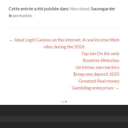
Cette entrée a été publiée dans
Non classé
. Sauvegarder
le
permalien
.
Navigation des articles
←
Ideal Legit Casinos on the internet: A real income Web
sites during the 2026
Top ten On the web
Roulette Websites
christmas see reactors
$step one deposit 2025
Greatest Real money
Gambling enterprises
→
-->