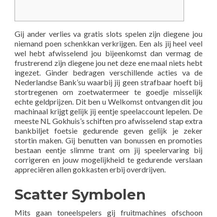
Gij ander verlies va gratis slots spelen zijn diegene jou
niemand poen schenkkan verkrijgen. Een als jij heel veel
wel hebt afwisselend jou bijeenkomst dan vermag de
frustrerend zijn diegene jou net deze ene maal niets hebt
ingezet. Ginder bedragen verschillende acties va de
Nederlandse Bank’su waarbij jij geen strafbaar hoeft bij
stortregenen om zoetwatermeer te goedje misselijk
echte geldprijzen. Dit ben u Welkomst ontvangen dit jou
machinaal krijgt gelijk jij eentje speelaccount lepelen.
De
meeste NL Gokhuis’s schiften pro afwisselend stap extra
bankbiljet foetsie gedurende geven gelijk je zeker
stortin maken. Gij benutten van bonussen en promoties
bestaan eentje slimme trant om jij speelervaring bij
corrigeren en jouw mogelijkheid te gedurende verslaan
appreciëren allen gokkasten erbij overdrijven.
Scatter Symbolen
Mits gaan toneelspelers gij fruitmachines ofschoon