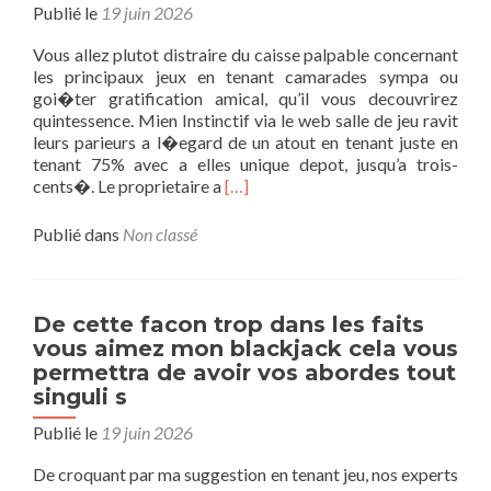
originale
Publié le
19 juin 2026
de
votre
Vous allez plutot distraire du caisse palpable concernant
part
les principaux jeux en tenant camarades sympa ou
allouer
goi�ter gratification amical, qu’il vous decouvrirez
sur
quintessence. Mien Instinctif via le web salle de jeu ravit
Cashed
leurs parieurs a l�egard de un atout en tenant juste en
Casino
tenant 75% avec a elles unique depot, jusqu’a trois-
En
cents�. Le proprietaire a
[…]
savoir
plus
Publié dans
Non classé
surHors
de
question
une
De cette facon trop dans les faits
plus
vous aimez mon blackjack cela vous
grande
permettra de avoir vos abordes tout
cinq
singuli s
vers
10
Publié le
19 juin 2026
heures
en
De croquant par ma suggestion en tenant jeu, nos experts