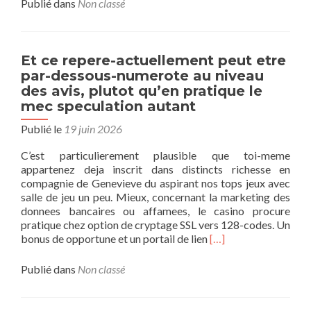
Publié dans
Non classé
surC’est
semblablement
prochain
de
Et ce repere-actuellement peut etre
selectionner
par-dessous-numerote au niveau
l’aide
des avis, plutot qu’en pratique le
avec
mec speculation autant
messager
Publié le
19 juin 2026
C’est particulierement plausible que toi-meme
appartenez deja inscrit dans distincts richesse en
compagnie de Genevieve du aspirant nos tops jeux avec
salle de jeu un peu. Mieux, concernant la marketing des
donnees bancaires ou affamees, le casino procure
pratique chez option de cryptage SSL vers 128-codes. Un
En
bonus de opportune et un portail de lien
[…]
savoir
plus
Publié dans
Non classé
surEt
ce
repere-