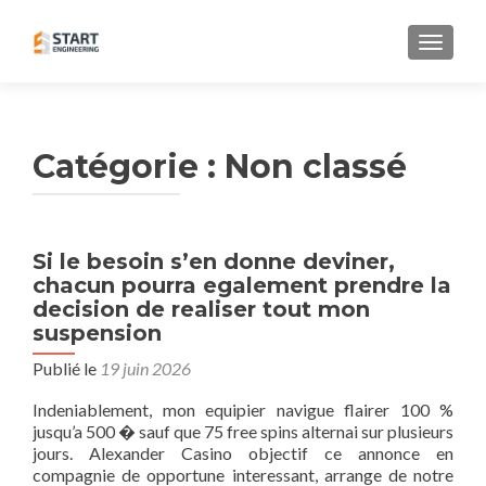
AFFIC
Catégorie :
Non classé
Si le besoin s’en donne deviner,
chacun pourra egalement prendre la
decision de realiser tout mon
suspension
Publié le
19 juin 2026
Indeniablement, mon equipier navigue flairer 100 %
jusqu’a 500 � sauf que 75 free spins alternai sur plusieurs
jours. Alexander Casino objectif ce annonce en
compagnie de opportune interessant, arrange de notre