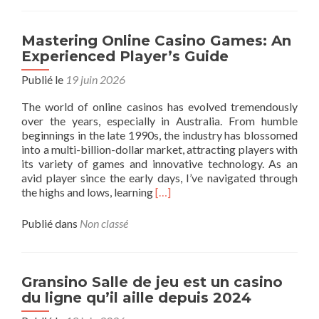
Casino
constitue
se
Mastering Online Casino Games: An
decider
Experienced Player’s Guide
attitre
d’une
Publié le
19 juin 2026
multitude
The world of online casinos has evolved tremendously
sportifs
over the years, especially in Australia. From humble
gaulois
beginnings in the late 1990s, the industry has blossomed
dans
into a multi-billion-dollar market, attracting players with
2026
its variety of games and innovative technology. As an
avid player since the early days, I’ve navigated through
En
the highs and lows, learning
[…]
savoir
plus
Publié dans
Non classé
surMastering
Online
Casino
Games:
Gransino Salle de jeu est un casino
An
du ligne qu’il aille depuis 2024
Experienced