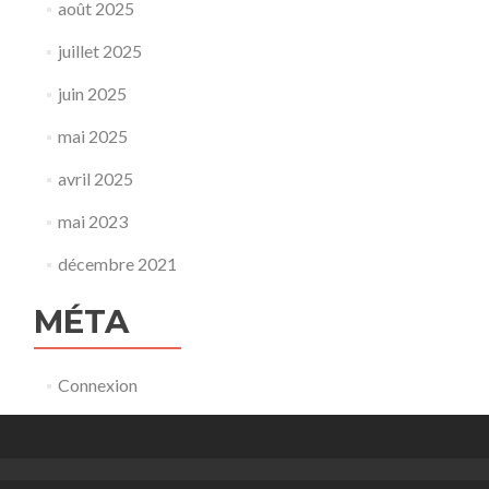
août 2025
juillet 2025
juin 2025
mai 2025
avril 2025
mai 2023
décembre 2021
MÉTA
Connexion