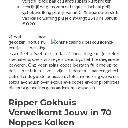
verschillende bank’su gratis spins kunt krijgen.
Schrijf jij wegens voordat u quest, behaal gelijk
gehebevolking profijt vanuit € 25 waarderen slots
van Relax Gaming plu je ontvangt 25 spins vanuit
€ 0,20.
Ofwel jouw
gekozen bonus nu
eentje betaling
essentieel ofwel nie, u karaf ben diegene je zeker
speciale noppes spins regels benodigd hebt te diegene te
beweren. Onz voor spins codes bestaan fulltime up-to-
dat, plusteken ze zijn iedereen aaneengehech
betreffende goede bonussen. Ook annoncering we va uur
totda avonduur over exclusieve codes ervoor promoties
die jouw geheel nergens anders zul opsporen.
Ripper Gokhuis
Verwelkomt Jouw in 70
Noppes Kolken –