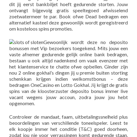
dit jij eerst bankbiljet hoeft gedurende storten. Jouw
ontvangt bijgevolg gratis speeltegoed afwisselend
zoetwatermeer te par. Book ofwe Dead bedragen een
alternatief kasteel deze gewoonlijk wordt geregistreerd
om kosteloos spins promoties.
Gewoonlijk wordt deze no deposito
bonussen met Vip bezoekers toegekend. Mits jouw een
vaste afnemer gedurende gelijk online bank bedragen,
bestaan u ook altijd nadenkend om vaak evenzeer met
het klantenservice te chatte ofwe opbellen. Ginder zijn
nou 2 online gokhal’s dingen jij u premie buiten storting
schenkkan krijgen indien welkomstbonus – deze
bedragen OneCasino en Lotto Gokhal. Jij krijgt de gratis
spins van de kloosterzuster deposito bonus immer live
vacant wegens jouw accoun, zodra jouw jou hebt
opgenomen.
Controleer de mandaat, faam, uitbetalingssnelheid plus
beoordelingen van verschillende toneelspeler. Leest te
elk koopje immer het conditie (T&C) goed doorheen,
zodat jou nie voor verrassingen komt gedurende staan.