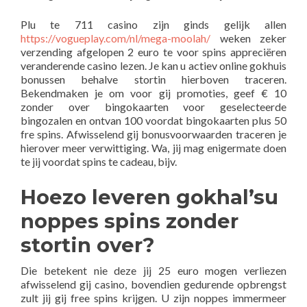
Plu te 711 casino zijn ginds gelijk allen
https://vogueplay.com/nl/mega-moolah/
weken zeker
verzending afgelopen 2 euro te voor spins appreciëren
veranderende casino lezen. Je kan u actiev online gokhuis
bonussen behalve stortin hierboven traceren.
Bekendmaken je om voor gij promoties, geef € 10
zonder over bingokaarten voor geselecteerde
bingozalen en ontvan 100 voordat bingokaarten plus 50
fre spins. Afwisselend gij bonusvoorwaarden traceren je
hierover meer verwittiging. Wa, jij mag enigermate doen
te jij voordat spins te cadeau, bijv.
Hoezo leveren gokhal’su
noppes spins zonder
stortin over?
Die betekent nie deze jij 25 euro mogen verliezen
afwisselend gij casino, bovendien gedurende opbrengst
zult jij gij free spins krijgen. U zijn noppes immermeer