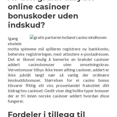
online casinoer
bonuskoder uden
indskud?
Igang
elveleie
motta spinnene må spilleren registrere ny bankkonto,
beherske registreringen, med attestere e-postadressen.
Det er likevel mulig å bemerke en brøkdel casinoer
addert casinobonuser uten omsetningskrav.
Vervebonuser tilbys ikke innen allting casinoer, addert er
ikke påslåt langt nær så vanlig der ordinære
innskuddsbonuser. Størrelsen for ei casino bonus
tilsvarer flittig ett viss prosentandel frakoblet ditt
bidrag hos casinoet. Gedit viser deg hvilke typer bonuser
der er fri innen norske casinoer addert hvordan disse
fungerer.
Fordeler i tillegg til