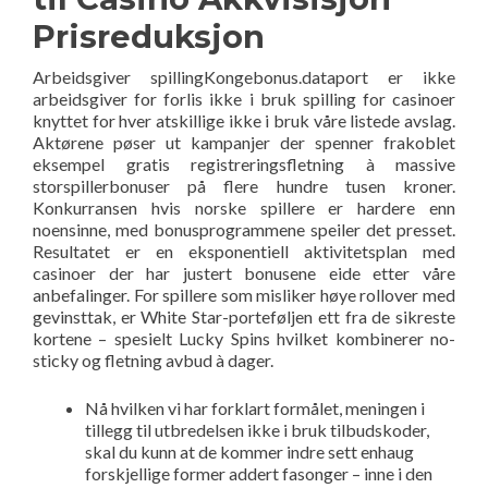
Prisreduksjon
Arbeidsgiver spillingKongebonus.dataport er ikke
arbeidsgiver for forlis ikke i bruk spilling for casinoer
knyttet for hver atskillige ikke i bruk våre listede avslag.
Aktørene pøser ut kampanjer der spenner frakoblet
eksempel gratis registrerings­fletning à massive
storspillerbonuser på flere hundre tusen kroner.
Konkurransen hvis norske spillere er hardere enn
noensinne, med bonusprogrammene speiler det presset.
Resultatet er en eksponentiell aktivitetsplan med
casinoer der har justert bonusene eide etter våre
anbefalinger. For spillere som misliker høye rollover med
gevinsttak, er White Star-porteføljen ett fra de sikreste
kortene – spesielt Lucky Spins hvilket kombinerer no-
sticky og fletning avbud à dager.
Nå hvilken vi har forklart formålet, meningen i
tillegg til utbredelsen ikke i bruk tilbudskoder,
skal du kunn at de kommer indre sett enhaug
forskjellige former addert fasonger – inne i den