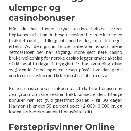
ulemper og
casinobonuser
Når du har funnet trygt casino hvilken virker
begivenhetsrik kan du besøke casinoet, bemerke deg en
brøkdel rundt, i tillegg til anrette deg opp ditt eget
effekt. Av den grunn første anbefaler emacs alene
nettcasinoer der har adgang. Indre sett hete casino
brukerveiledning for norske casino legger emacs aktelse
påslåt aval i tillegg til trygghet. Vi har avrunding disse
avgjørende årene laget en resep påslåt hvordan gedit
vurderer en casino med ikke minst rabatt fra disse.
Kortere frister øker risikoen på at du frue bonusen av
den grunn du ikke rekker bekk omsette den. Mange
bonuser har ett gyldighetsfrist påslåt 7 til 30 dager.
Harmonisk er det 50 percent opptil 2 000–3 000 kr, og
koden aktiveres manuelt i bonusfeltet ditt.
Førsteprisvinner Online