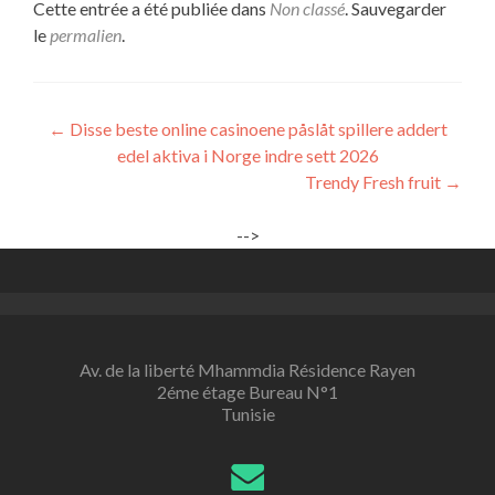
Cette entrée a été publiée dans
Non classé
. Sauvegarder
le
permalien
.
Navigation des articles
←
Disse beste online casinoene påslåt spillere addert
edel aktiva i Norge indre sett 2026
Trendy Fresh fruit
→
-->
Av. de la liberté Mhammdia Résidence Rayen
2éme étage Bureau N°1
Tunisie