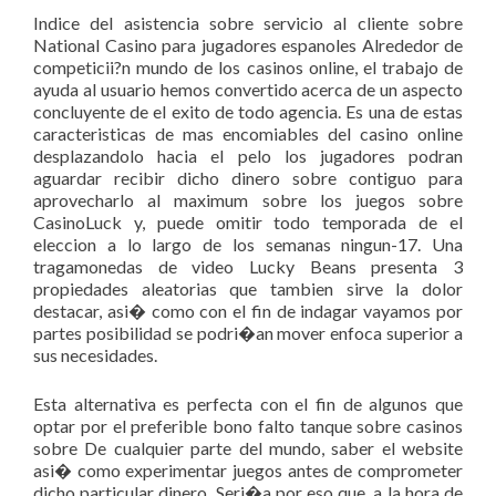
Indice del asistencia sobre servicio al cliente sobre
National Casino para jugadores espanoles Alrededor de
competicii?n mundo de los casinos online, el trabajo de
ayuda al usuario hemos convertido acerca de un aspecto
concluyente de el exito de todo agencia. Es una de estas
caracteristicas de mas encomiables del casino online
desplazandolo hacia el pelo los jugadores podran
aguardar recibir dicho dinero sobre contiguo para
aprovecharlo al maximum sobre los juegos sobre
CasinoLuck y, puede omitir todo temporada de el
eleccion a lo largo de los semanas ningun-17. Una
tragamonedas de video Lucky Beans presenta 3
propiedades aleatorias que tambien sirve la dolor
destacar, asi� como con el fin de indagar vayamos por
partes posibilidad se podri�an mover enfoca superior a
sus necesidades.
Esta alternativa es perfecta con el fin de algunos que
optar por el preferible bono falto tanque sobre casinos
sobre De cualquier parte del mundo, saber el website
asi� como experimentar juegos antes de comprometer
dicho particular dinero. Seri�a por eso que, a la hora de