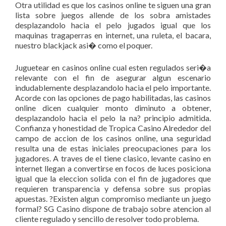
Otra utilidad es que los casinos online te siguen una gran
lista sobre juegos allende de los sobra amistades
desplazandolo hacia el pelo jugados igual que los
maquinas tragaperras en internet, una ruleta, el bacara,
nuestro blackjack asi� como el poquer.
Juguetear en casinos online cual esten regulados seri�a
relevante con el fin de asegurar algun escenario
indudablemente desplazandolo hacia el pelo importante.
Acorde con las opciones de pago habilitadas, las casinos
online dicen cualquier monto diminuto a obtener,
desplazandolo hacia el pelo la na? principio admitida.
Confianza y honestidad de Tropica Casino Alrededor del
campo de accion de los casinos online, una seguridad
resulta una de estas iniciales preocupaciones para los
jugadores. A traves de el tiene clasico, levante casino en
internet llegan a convertirse en focos de luces posiciona
igual que la eleccion solida con el fin de jugadores que
requieren transparencia y defensa sobre sus propias
apuestas. ?Existen algun compromiso mediante un juego
formal? SG Casino dispone de trabajo sobre atencion al
cliente regulado y sencillo de resolver todo problema.