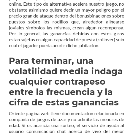
online. Este tipo de alternativa acelera nuestro juego, no
obstante asimismo quiere decir un mayor peligro por el
precio gran de ataque dentro del bonusbinaciones sobre
puestos sobre los rodillos que, alrededor alinearse
joviales simbolos las mismas, crean algun recompensa.
Por lo general, las ganancias debidas con estos giros
estan sujetas en algun capacidad de puesta (rollover) suin
cual el jugador pueda acudir dicho jubilacion.
Para terminar, una
volatilidad media indaga
cualquier contrapeso
entre la frecuencia y la
cifra de estas ganancias
Oriente pagina web tiene documentacion relacionada en
compania de juegos de azar y no admite las menores de
edad. Si os acaricia una sorteo, el servicio de ayuda al
usuario comunicacion chat acerca de vivo del mejor