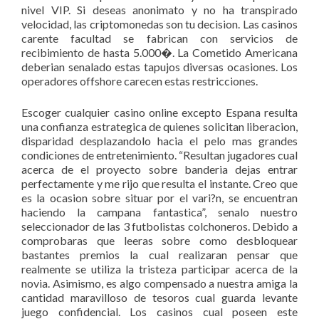
nivel VIP. Si deseas anonimato y no ha transpirado
velocidad, las criptomonedas son tu decision. Las casinos
carente facultad se fabrican con servicios de
recibimiento de hasta 5.000�. La Cometido Americana
deberian senalado estas tapujos diversas ocasiones. Los
operadores offshore carecen estas restricciones.
Escoger cualquier casino online excepto Espana resulta
una confianza estrategica de quienes solicitan liberacion,
disparidad desplazandolo hacia el pelo mas grandes
condiciones de entretenimiento. “Resultan jugadores cual
acerca de el proyecto sobre banderia dejas entrar
perfectamente y me rijo que resulta el instante. Creo que
es la ocasion sobre situar por el vari?n, se encuentran
haciendo la campana fantastica”, senalo nuestro
seleccionador de las 3 futbolistas colchoneros. Debido a
comprobaras que leeras sobre como desbloquear
bastantes premios la cual realizaran pensar que
realmente se utiliza la tristeza participar acerca de la
novia. Asimismo, es algo compensado a nuestra amiga la
cantidad maravilloso de tesoros cual guarda levante
juego confidencial. Los casinos cual poseen este