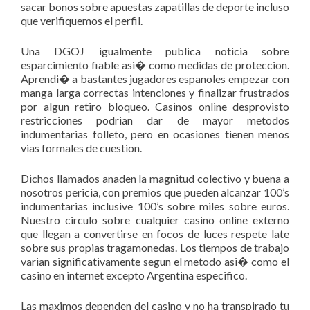
sacar bonos sobre apuestas zapatillas de deporte incluso
que verifiquemos el perfil.
Una DGOJ igualmente publica noticia sobre
esparcimiento fiable asi� como medidas de proteccion.
Aprendi� a bastantes jugadores espanoles empezar con
manga larga correctas intenciones y finalizar frustrados
por algun retiro bloqueo. Casinos online desprovisto
restricciones podrian dar de mayor metodos
indumentarias folleto, pero en ocasiones tienen menos
vias formales de cuestion.
Dichos llamados anaden la magnitud colectivo y buena a
nosotros pericia, con premios que pueden alcanzar 100’s
indumentarias inclusive 100’s sobre miles sobre euros.
Nuestro circulo sobre cualquier casino online externo
que llegan a convertirse en focos de luces respete late
sobre sus propias tragamonedas. Los tiempos de trabajo
varian significativamente segun el metodo asi� como el
casino en internet excepto Argentina especifico.
Las maximos dependen del casino y no ha transpirado tu