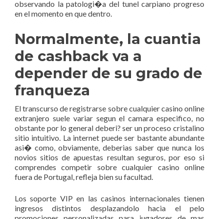
observando la patologi�a del tunel carpiano progreso
en el momento en que dentro.
Normalmente, la cuantia
de cashback va a
depender de su grado de
franqueza
El transcurso de registrarse sobre cualquier casino online
extranjero suele variar segun el camara especifico, no
obstante por lo general deberi? ser un proceso cristalino
sitio intuitivo. La internet puede ser bastante abundante
asi� como, obviamente, deberias saber que nunca los
novios sitios de apuestas resultan seguros, por eso si
comprendes competir sobre cualquier casino online
fuera de Portugal, refleja bien su facultad.
Los soporte VIP en las casinos internacionales tienen
ingresos distintos desplazandolo hacia el pelo
promociones personalizadas para jugadores de mas