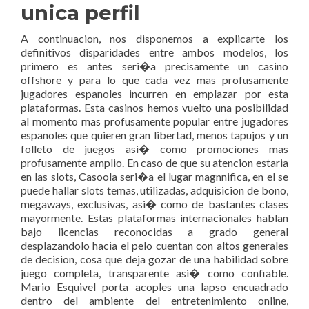
unica perfil
A continuacion, nos disponemos a explicarte los
definitivos disparidades entre ambos modelos, los
primero es antes seri�a precisamente un casino
offshore y para lo que cada vez mas profusamente
jugadores espanoles incurren en emplazar por esta
plataformas. Esta casinos hemos vuelto una posibilidad
al momento mas profusamente popular entre jugadores
espanoles que quieren gran libertad, menos tapujos y un
folleto de juegos asi� como promociones mas
profusamente amplio. En caso de que su atencion estaria
en las slots, Casoola seri�a el lugar magnnifica, en el se
puede hallar slots temas, utilizadas, adquisicion de bono,
megaways, exclusivas, asi� como de bastantes clases
mayormente. Estas plataformas internacionales hablan
bajo licencias reconocidas a grado general
desplazandolo hacia el pelo cuentan con altos generales
de decision, cosa que deja gozar de una habilidad sobre
juego completa, transparente asi� como confiable.
Mario Esquivel porta acoples una lapso encuadrado
dentro del ambiente del entretenimiento online,