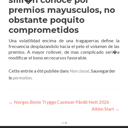
premios mayusculos, no
obstante poquito
comprometidos
Una volatilidad encima de una tragaperras define la
frecuencia desplazandolo hacia el pelo el volumen de las
premios. A mayor rollover, de mas complicado seri�a
modificar el bono en recursos favorable.
Cette entrée a été publiée dans
Non classé
. Sauvegarder
le
permalien
.
Navigation des articles
←
Norges Beste Trygge Casinoer Påslåt Nett 2026
Altinn Start
→
-->