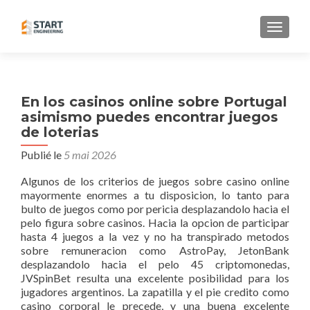
AFFIC
En los casinos online sobre Portugal
asimismo puedes encontrar juegos
de loterias
Publié le
5 mai 2026
Algunos de los criterios de juegos sobre casino online
mayormente enormes a tu disposicion, lo tanto para
bulto de juegos como por pericia desplazandolo hacia el
pelo figura sobre casinos. Hacia la opcion de participar
hasta 4 juegos a la vez y no ha transpirado metodos
sobre remuneracion como AstroPay, JetonBank
desplazandolo hacia el pelo 45 criptomonedas,
JVSpinBet resulta una excelente posibilidad para los
jugadores argentinos. La zapatilla y el pie credito como
casino corporal le precede, y una buena excelente