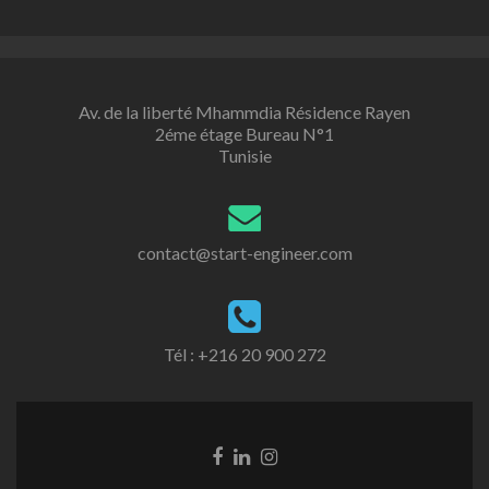
Av. de la liberté Mhammdia Résidence Rayen
2éme étage Bureau N°1
Tunisie
contact@start-engineer.com
Tél : +216 20 900 272
Go
Go
Go
to
to
to