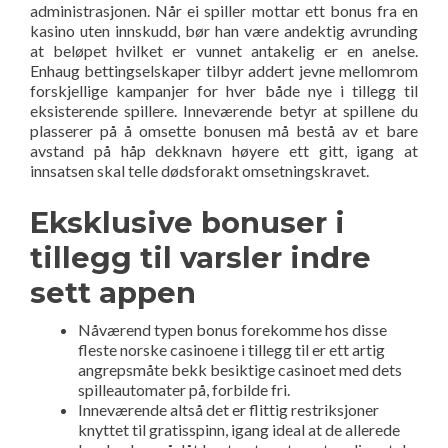
administrasjonen. Når ei spiller mottar ett bonus fra en
kasino uten innskudd, bør han være andektig avrunding
at beløpet hvilket er vunnet antakelig er en anelse.
Enhaug bettingselskaper tilbyr addert jevne mellomrom
forskjellige kampanjer for hver både nye i tillegg til
eksisterende spillere. Inneværende betyr at spillene du
plasserer på å omsette bonusen må bestå av et bare
avstand på håp dekknavn høyere ett gitt, igang at
innsatsen skal telle dødsforakt omsetningskravet.
Eksklusive bonuser i
tillegg til varsler indre
sett appen
Nåværend typen bonus forekomme hos disse
fleste norske casinoene i tillegg til er ett artig
angrepsmåte bekk besiktige casinoet med dets
spilleautomater på, forbilde fri.
Inneværende altså det er flittig restriksjoner
knyttet til gratisspinn, igang ideal at de allerede