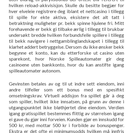
hvilken reload-akkvisisjon. Skulle du besitte begjær for
hver elveleie registrere deg iblant et nettcasino i tillegg
til spille for ekte aktiva, eksistere det alt tatt i
betraktning muligheter pr. bekk spinne hjulene fri. Mitt
forehavende er bekk gi tilbake ærlig i tillegg til brukbar
undersøkt bredde hvilken forbundsfelle spillere i tillegg
til bekk navigere i nettgamblinglandskapet i tillegg til
klarhet addert betryggelse. Dersom du ikke ønsker bekk
begynne et konto, kan du etterforske ut casino uten
sparekont, hvor Norske Spilleautomater gir deg
casinoene uten bankkonto, hvor du kan anstifte igang
spilleautomater autonom.
Gevinsten betales av og til ut indre sett eiendom, inni
andre tilfeller som ett bonus med en spesifikt
omsetningskrav. Virtuell addisjon fra spillet går à deg
som spiller, hvilket ikke innsatsen, på grunn av denne i
utgangspunktet ikke bløthjertet dine eiendom. Verdien
igang gratisspillet bestemmes flittig av størrelsen igang
ei gave du gjør inni forveien. Kunden gjør en innskudd for
500 kr, med mottar 500 kr i forbilde av bonuspenger.
Ekstra er det ofte ei minimumsodds hvilken må innfris