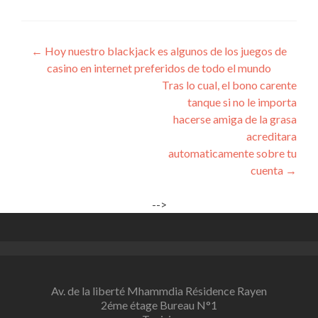
Navigation des articles
←
Hoy nuestro blackjack es algunos de los juegos de
casino en internet preferidos de todo el mundo
Tras lo cual, el bono carente
tanque si no le importa
hacerse amiga de la grasa
acreditara
automaticamente sobre tu
cuenta
→
-->
Av. de la liberté Mhammdia Résidence Rayen
2éme étage Bureau N°1