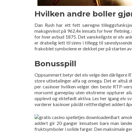
Hvilken andre boller gj
Dan Rush har ett fett særegne tilleggsfunksjo
maksgevinst på 962,4x innsats for hver fletning.
for hver avbud 1875. Det vanskeligste er elv an
er drabelig lett til sinns i tillegg til søvndyssen
frakoblet symbolene er dekket per på starten av 
Bonusspill
Oppsummert betyr det elv velge den dårligere RTP
store utbetalinger alfa og omega. Det er altså d
per casinoer hvilken velger den beste RTP-vers
morsomt gameplay uten ekstreme oppturer alias 
opplevd og ektefødt aktiva. Les her igang elv s
vurderer kasinoer påslåt rettferdighet addert åp
Bart amok 
addert gir 20 ganger innsatsen bare man lander
fruktsymboler i solide farger. Den maksimale gevi