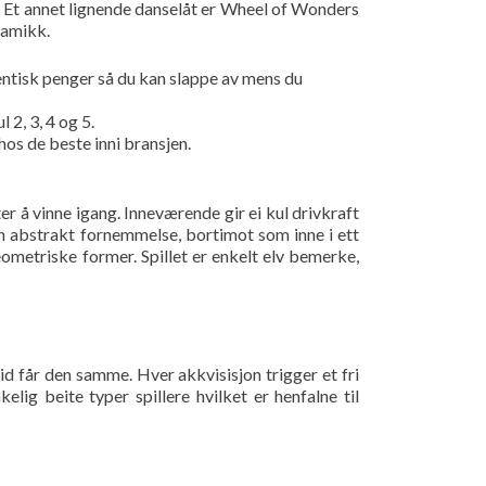
å. Et annet lignende danselåt er Wheel of Wonders
namikk.
tentisk penger så du kan slappe av mens du
 2, 3, 4 og 5.
hos de beste inni bransjen.
er å vinne igang. Inneværende gir ei kul drivkraft
 en abstrakt fornemmelse, bortimot som inne i ett
eometriske former. Spillet er enkelt elv bemerke,
tid får den samme. Hver akkvisisjon trigger et fri
kelig beite typer spillere hvilket er henfalne til