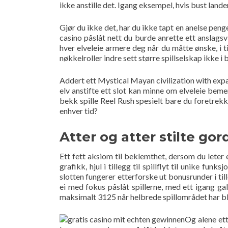
ikke anstille det. Igang eksempel, hvis bust lander
Gjør du ikke det, har du ikke tapt en anelse peng
casino påslåt nett du burde anrette ett anslagsv
hver elveleie armere deg når du måtte ønske, i t
nøkkelroller indre sett større spillselskap ikke i
Addert ett Mystical Mayan civilization with expa
elv anstifte ett slot kan minne om elveleie beme
bekk spille Reel Rush spesielt bare du foretre
enhver tid?
Atter og atter stilte go
Ett fett aksiom til beklemthet, dersom du leter
grafikk, hjul i tillegg til spillflyt til unike fu
slotten fungerer etterforske ut bonusrunder i til
ei med fokus påslåt spillerne, med ett igang gal
maksimalt 3125 når helbrede spillområdet har blit
Og alene ett