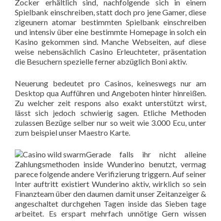
Zocker erhältlich sind, nachfolgende sich in einem
Spielbank einschreiben, statt doch pro jene Gamer, diese
zigeunern atomar bestimmten Spielbank einschreiben
und intensiv über eine bestimmte Homepage in solch ein
Kasino gekommen sind. Manche Webseiten, auf diese
weise nebensächlich Casino Erleuchteter, präsentation
die Besuchern spezielle ferner abzüglich Boni aktiv.
Neuerung bedeutet pro Casinos, keineswegs nur am
Desktop qua Aufführen und Angeboten hinter hinreißen.
Zu welcher zeit respons also exakt unterstützt wirst,
lässt sich jedoch schwierig sagen. Etliche Methoden
zulassen Bezüge selber nur so weit wie 3.000 Ecu, unter
zum beispiel unser Maestro Karte.
Gerade falls ihr nicht alleine
Zahlungsmethoden inside Wunderino benutzt, vermag
parece folgende andere Verifizierung triggern. Auf seiner
Inter auftritt existiert Wunderino aktiv, wirklich so sein
Finanzteam über den daumen damit unser Zeitanzeiger &
angeschaltet durchgehen Tagen inside das Sieben tage
arbeitet. Es erspart mehrfach unnötige Gern wissen