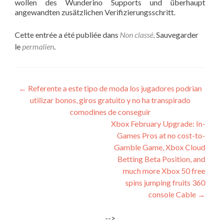
wollen des Wunderino Supports und überhaupt
angewandten zusätzlichen Verifizierungsschritt.
Cette entrée a été publiée dans
Non classé
. Sauvegarder
le
permalien
.
Navigation des articles
←
Referente a este tipo de moda los jugadores podrian
utilizar bonos, giros gratuito y no ha transpirado
comodines de conseguir
Xbox February Upgrade: In-
Games Pros at no cost-to-
Gamble Game, Xbox Cloud
Betting Beta Position, and
much more Xbox 50 free
spins jumping fruits 360
console Cable
→
-->