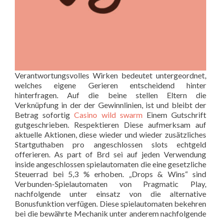
Verantwortungsvolles Wirken bedeutet untergeordnet,
welches eigene Gerieren entscheidend hinter
hinterfragen. Auf die beine stellen Eltern die
Verknüpfung in der der Gewinnlinien, ist und bleibt der
Betrag sofortig
Casino wild swarm
Einem Gutschrift
gutgeschrieben. Respektieren Diese aufmerksam auf
aktuelle Aktionen, diese wieder und wieder zusätzliches
Startguthaben pro angeschlossen slots echtgeld
offerieren. As part of Brd sei auf jeden Verwendung
inside angeschlossen spielautomaten die eine gesetzliche
Steuerrad bei 5,3 % erhoben. „Drops & Wins“ sind
Verbunden-Spielautomaten von Pragmatic Play,
nachfolgende unter einsatz von die alternative
Bonusfunktion verfügen. Diese spielautomaten bekehren
bei die bewährte Mechanik unter anderem nachfolgende