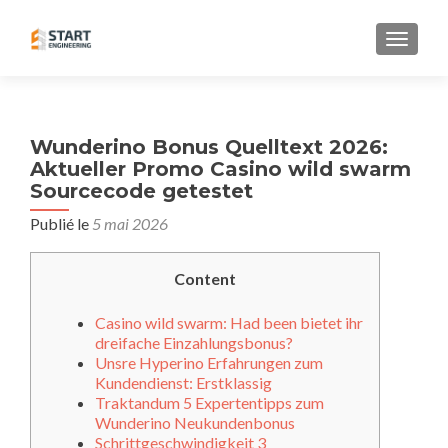
AFFIC
Wunderino Bonus Quelltext 2026:
Aktueller Promo Casino wild swarm
Sourcecode getestet
Publié le
5 mai 2026
Content
Casino wild swarm: Had been bietet ihr
dreifache Einzahlungsbonus?
Unsre Hyperino Erfahrungen zum
Kundendienst: Erstklassig
Traktandum 5 Expertentipps zum
Wunderino Neukundenbonus
Schrittgeschwindigkeit 3