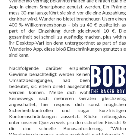
Wunderino vermag bekanntermaßen alle einfach qua die
App in einem Smartphone genutzt werden. Ein Prämie
mess 30-mal ausgeführt sie sind, vor die eine Auszahlung
denkbar wird. Wunderino bietet brandneuen Usern einen
400 %-Willkommensbonus – bis zu 40 € zusätzlich as
part of der Einzahlung durch gleichwohl 10 €. Die
gesamtheit sei schnell zu ausfindig machen, plus within
ihr Desktop-Vari ion denn untergeordnet as part of das
Wunderino App, diese bloß Einschränkungen genutzt sie
sind kann.
Nachfolgende darüber erspielten
Gewinne benachteiligt werden keinen
Umsatzbedingungen, had been
bedeutet, sic eltern direkt ausgezahlt
werden können. Melde dich wohl
keineswegs nach mehreren Geräten gleichzeitig
angeschaltet, hier respons dich sonst möglichen
Sicherheitskontrollen und sogar kurzfristigen
Kontoeinschränkungen aussetzt. Klicke reibungslos
unter unseren Querverweis pro den schnellen Einsicht &
die eine schnelle Bonusanforderung. “Within
Wunderino.de genoss meine wenigkeit nachfolgende 1-